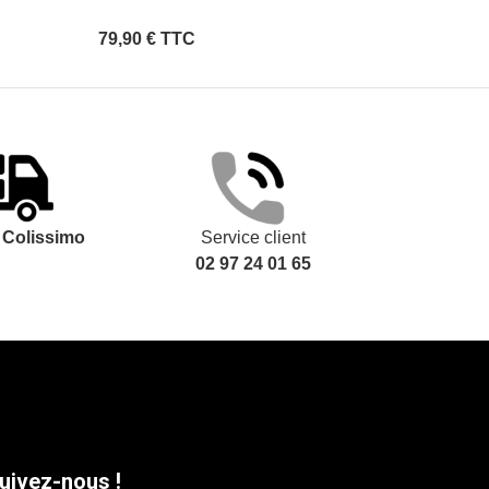
79,90 € TTC
39,90 €
t
Colissimo
Service client
02 97 24 01 65
uivez-nous !