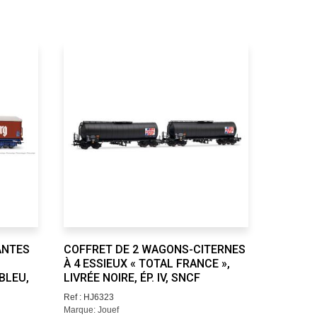
ANTES
COFFRET DE 2 WAGONS-CITERNES
WAGON-C
À 4 ESSIEUX « TOTAL FRANCE »,
ALGECO 
BLEU,
LIVRÉE NOIRE, ÉP. IV, SNCF
CHROME/
Ref : HJ6323
Ref : HJ63
Marque: Jouef
Marque: Jo