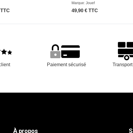
Marque: Jouef
€ TTC
49,90 € TTC
lient
Paiement sécurisé
Transpor
À propos
S