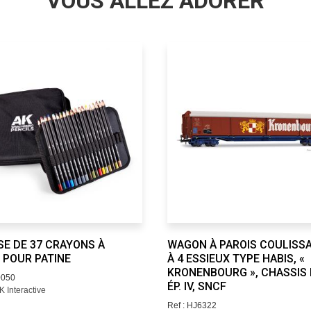
VOUS ALLEZ ADORER
E DE 37 CRAYONS À
WAGON À PAROIS COULISS
 POUR PATINE
À 4 ESSIEUX TYPE HABIS, «
KRONENBOURG », CHASSIS 
0050
ÉP. IV, SNCF
 Interactive
Ref : HJ6322