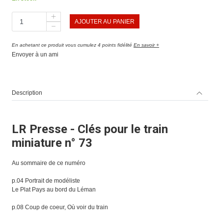
AJOUTER AU PANIER
En achetant ce produit vous cumulez 4 points fidélité
En savoir +
Envoyer à un ami
Description
LR Presse - Clés pour le train
miniature n° 73
Au sommaire de ce numéro
p.04 Portrait de modéliste
Le Plat Pays au bord du Léman
p.08 Coup de coeur, Où voir du train