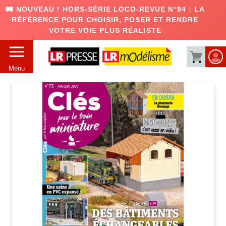
🛤️ NOUVEAU ! HORS-SÉRIE LOCO-REVUE N°94 : LA
RÉFÉRENCE POUR CHOISIR, POSER ET RENDRE
VOTRE VOIE PLUS RÉALISTE
Menu