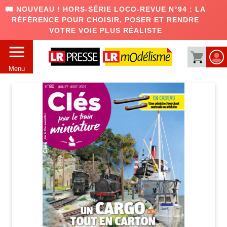
🛤️ NOUVEAU ! HORS-SÉRIE LOCO-REVUE N°94 : LA
RÉFÉRENCE POUR CHOISIR, POSER ET RENDRE
VOTRE VOIE PLUS RÉALISTE
Menu