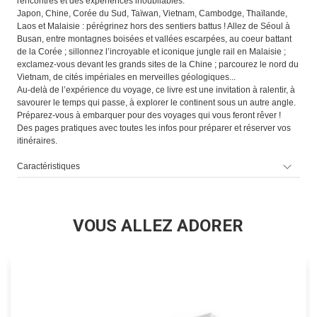
rencontres et des expériences inoubliables.
Japon, Chine, Corée du Sud, Taïwan, Vietnam, Cambodge, Thaïlande,
Laos et Malaisie : pérégrinez hors des sentiers battus ! Allez de Séoul à
Busan, entre montagnes boisées et vallées escarpées, au coeur battant
de la Corée ; sillonnez l’incroyable et iconique jungle rail en Malaisie ;
exclamez-vous devant les grands sites de la Chine ; parcourez le nord du
Vietnam, de cités impériales en merveilles géologiques...
Au-delà de l’expérience du voyage, ce livre est une invitation à ralentir, à
savourer le temps qui passe, à explorer le continent sous un autre angle.
Préparez-vous à embarquer pour des voyages qui vous feront rêver !
Des pages pratiques avec toutes les infos pour préparer et réserver vos
itinéraires.
Caractéristiques
VOUS ALLEZ ADORER