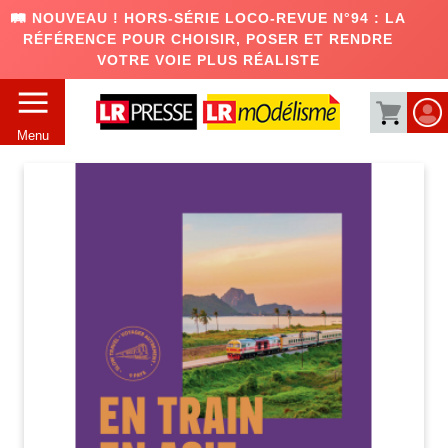
🛤️ NOUVEAU ! HORS-SÉRIE LOCO-REVUE N°94 : LA
RÉFÉRENCE POUR CHOISIR, POSER ET RENDRE
VOTRE VOIE PLUS RÉALISTE
Menu