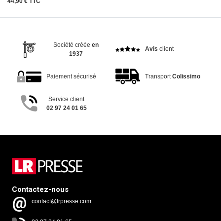
44,90 € TTC
Société créée
en
Avis
client
1937
Paiement sécurisé
Transport
Colissimo
Service client
02 97 24 01 65
Contactez-nous
contact@lrpresse.com