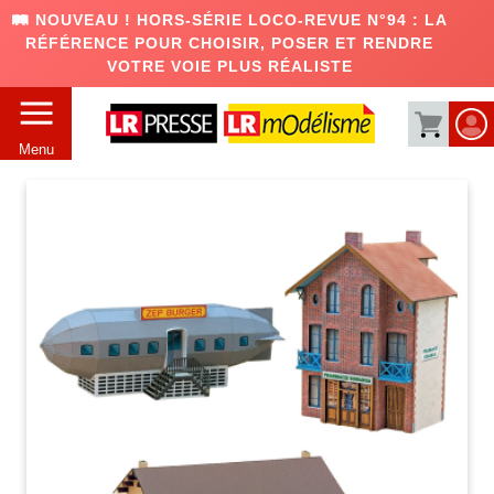
🛤️ NOUVEAU ! HORS-SÉRIE LOCO-REVUE N°94 : LA
RÉFÉRENCE POUR CHOISIR, POSER ET RENDRE
VOTRE VOIE PLUS RÉALISTE
Menu