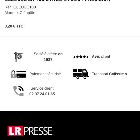
Ref : CLEOCO100
Marque: Cléopâtre
3,20 € TTC
Société créée
en
Avis
client
1937
Paiement sécurisé
Transport
Colissimo
Service client
02 97 24 01 65