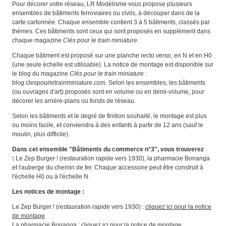
Pour décorer votre réseau, LR Modélisme vous propose plusieurs
ensembles de bâtiments ferroviaires ou civils, à découper dans de la
carte cartonnée. Chaque ensemble contient 3 à 5 bâtiments, classés par
thèmes. Ces bâtiments sont ceux qui sont proposés en supplément dans
chaque magazine
Clés pour le train miniature
.
Chaque bâtiment est proposé sur une planche recto verso, en N et en H0
(une seule échelle est utilisable). La notice de montage est disponible sur
le blog du magazine
Clés pour le train miniature
:
blog.clespourletrainminiature.com
. Selon les ensembles, les bâtiments
(ou ouvrages d'art) proposés sont en volume ou en demi-volume, pour
décorer les arrière-plans ou fonds de réseau.
Selon les bâtiments et le degré de finition souhaité, le montage est plus
ou moins facile, et conviendra à des enfants à partir de 12 ans (sauf le
moulin, plus difficile).
Dans cet ensemble "Bâtiments du commerce n°3", vous trouverez
:
Le Zep Burger ! (restauration rapide vers 1930), la pharmacie Bonanga
et l'auberge du chemin de fer. Chaque accessoire peut être construit à
l'échelle H0 ou à l'échelle N.
Les notices de montage :
Le Zep Burger ! (restauration rapide vers 1930) :
cliquez ici pour la notice
de montage
La pharmacie Bonanga :
cliquez ici pour la notice de montage