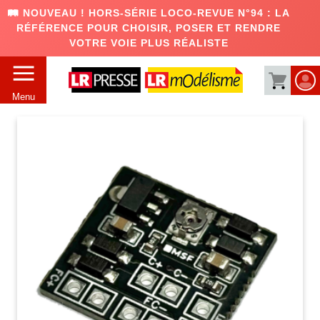
🛤️ NOUVEAU ! HORS-SÉRIE LOCO-REVUE N°94 : LA
RÉFÉRENCE POUR CHOISIR, POSER ET RENDRE
VOTRE VOIE PLUS RÉALISTE
Menu