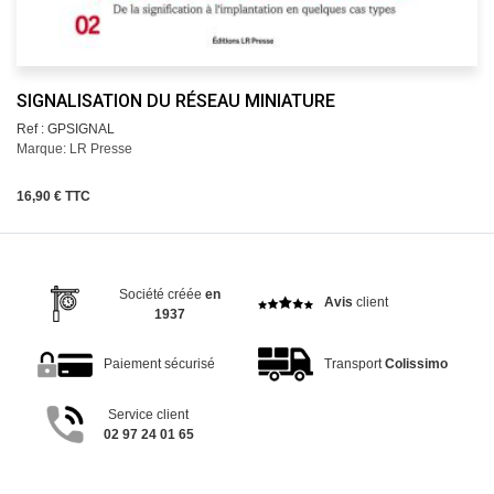
SIGNALISATION DU RÉSEAU MINIATURE
Ref : GPSIGNAL
Marque: LR Presse
16,90 € TTC
Société créée
en
Avis
client
1937
Paiement sécurisé
Transport
Colissimo
Service client
02 97 24 01 65