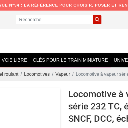
VUE N°94 : LA RÉFÉRENCE POUR CHOISIR, POSER ET RE
VOIE LIBRE
CLÉS POUR LE TRAIN MINIATURE
UNIV
el roulant
Locomotives
Vapeur
Locomotive à vapeur série
Locomotive à 
série 232 TC, ép
SNCF, DCC, éc