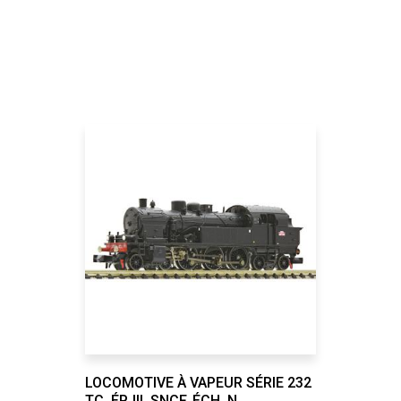
LOCOMOTIVE À VAPEUR SÉRIE 232
TC, ÉP. III, SNCF, ÉCH. N