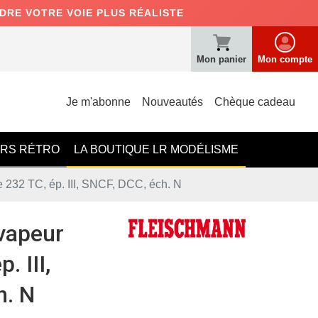
NDRE VOTRE VOIE PLUS RÉALISTE
Mon panier
Mon compte
Je m'abonne
Nouveautés
Chèque cadeau
ERS RÉTRO
LA BOUTIQUE LR MODÉLISME
 232 TC, ép. III, SNCF, DCC, éch. N
vapeur
. III,
h. N