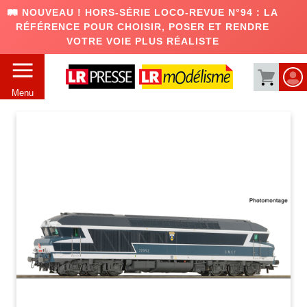
🛤️ NOUVEAU ! HORS-SÉRIE LOCO-REVUE N°94 : LA
RÉFÉRENCE POUR CHOISIR, POSER ET RENDRE
VOTRE VOIE PLUS RÉALISTE
Menu