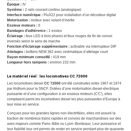
Époque :
IV
Système :
2 rails courant continu (analogique)
Interface numérique :
PluX22 pour installation d’un décodeur digital
Motorisation :
moteur avec volant d’inertie
Essieux moteurs :
6
Bandages d’adhérence :
1 essieu
Éclairage :
feux LED à trois phares et feux rouges de fin de convoi
inversés selon le sens de marche
Fonction d’éclairage supplémentaire :
activable via interrupteur DIP
Attelages :
boîtiers NEM 362 avec cinématique d’attelage court
Rayon minimum conseillé :
419 mm
Longueur hors tampons :
environ 232 mm
Le matériel réel : les locomotives CC 72000
Les locomotives diesel
CC 72000
ont été construites entre 1967 et 1974
par Alsthom pour la SNCF. Dotées d’une motorisation diesel-électrique
puissante et d’une configuration à six essieux moteurs (C'C'), elles
comptaient parmi les locomotives diesel les plus puissantes d’Europe à
leur mise en service.
Conçues pour les grandes lignes non électrifiées, elles ont assuré la
traction de nombreux trains rapides et convois de marchandises sur des
axes majeurs comme Paris–Bâle ou Lyon–Bordeaux. Leur puissance et
leur fiabilité leur ont permis de rester en service pendant plus de quarante