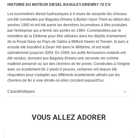
HISTOIRE DU MOTEUR DIESEL BAGULEY-DREWRY 70 CV:
Les locomotives diesel-hydrauliques à 4 roues de soixante-dix chevaux
ont été construites par Baguley-Drewry à Burton Upon Trent au début des
années 1980 et ont été parmi les dernières locomotives à être produites
par l'entreprise qui a fermé ses portes en 1984. Commandées par le
ministère de la Défense pour être utilisées dans les dépôts d'armement
de la Royal Navy au Pays de Galles à Milford Haven et Trecwn, le parc a
ensuite été transféré à Dean Hill dans le Wiltshire, et est resté
opérationnel jusqu'en 2004. En 2009, les actifs ferroviaires restants ont
été vendus, donnant aux Baguley-Drewry une seconde vie comme
matériel préservé ou sur des chemins de fer privés. Construites à l'origine
avec un écartement de 2 pieds 6 pouces, certaines ont depuis été
réajustées pour s'adapter aux différents écartements utilisés par les
chemins de fer à voie étroite où elles circulent aujourd'hui.
Caractéristiques
VOUS ALLEZ ADORER