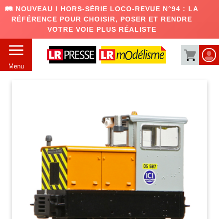
🛤️ NOUVEAU ! HORS-SÉRIE LOCO-REVUE N°94 : LA
RÉFÉRENCE POUR CHOISIR, POSER ET RENDRE
VOTRE VOIE PLUS RÉALISTE
Menu