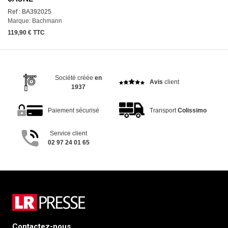
Ref : BA392025
Marque: Bachmann
119,90 € TTC
Société créée
en
Avis
client
1937
Paiement sécurisé
Transport
Colissimo
Service client
02 97 24 01 65
Contactez-nous