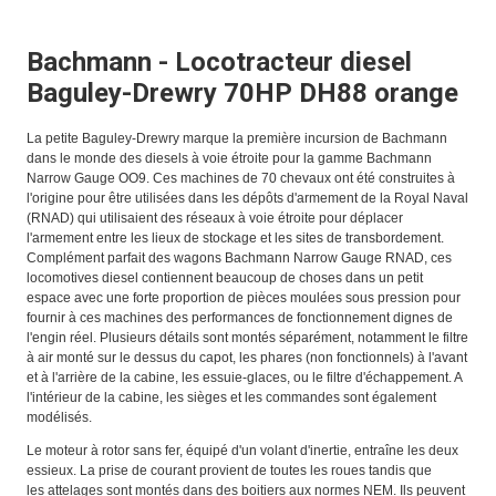
Bachmann - Locotracteur diesel
Baguley-Drewry 70HP DH88 orange
La petite Baguley-Drewry marque la première incursion de Bachmann
dans le monde des diesels à voie étroite pour la gamme Bachmann
Narrow Gauge OO9. Ces machines de 70 chevaux ont été construites à
l'origine pour être utilisées dans les dépôts d'armement de la Royal Naval
(RNAD) qui utilisaient des réseaux à voie étroite pour déplacer
l'armement entre les lieux de stockage et les sites de transbordement.
Complément parfait des wagons Bachmann Narrow Gauge RNAD, ces
locomotives diesel contiennent beaucoup de choses dans un petit
espace avec une forte proportion de pièces moulées sous pression pour
fournir à ces machines des performances de fonctionnement dignes de
l'engin réel. Plusieurs détails sont montés séparément, notamment le filtre
à air monté sur le dessus du capot, les phares (non fonctionnels) à l'avant
et à l'arrière de la cabine, les essuie-glaces, ou le filtre d'échappement. A
l'intérieur de la cabine, les sièges et les commandes sont également
modélisés.
Le moteur à rotor sans fer, équipé d'un volant d'inertie, entraîne les deux
essieux. La prise de courant provient de toutes les roues tandis que
les attelages sont montés dans des boitiers aux normes NEM. Ils peuvent