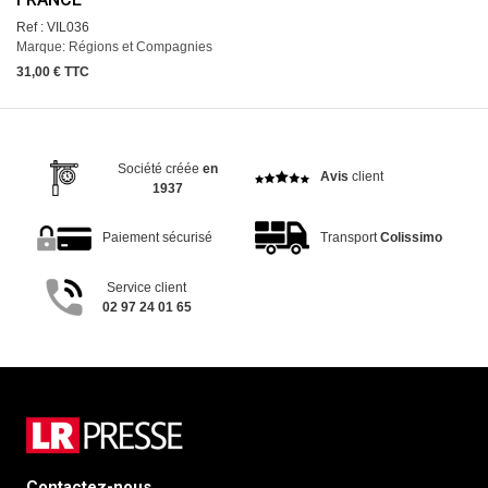
Ref : VIL036
Marque: Régions et Compagnies
31,00 € TTC
Société créée
en
Avis
client
1937
Paiement sécurisé
Transport
Colissimo
Service client
02 97 24 01 65
Contactez-nous