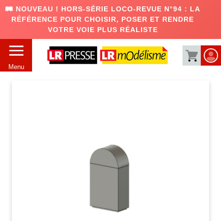
🛤️ NOUVEAU ! HORS-SÉRIE LOCO-REVUE N°94 : LA
RÉFÉRENCE POUR CHOISIR, POSER ET RENDRE
VOTRE VOIE PLUS RÉALISTE
Menu