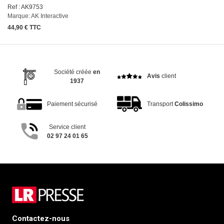
Ref : AK9753
Marque: AK Interactive
44,90 € TTC
Société créée
en
Avis
client
1937
Paiement sécurisé
Transport
Colissimo
Service client
02 97 24 01 65
Contactez-nous