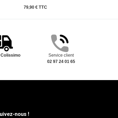
79,90 € TTC
39,90 €
t
Colissimo
Service client
02 97 24 01 65
uivez-nous !