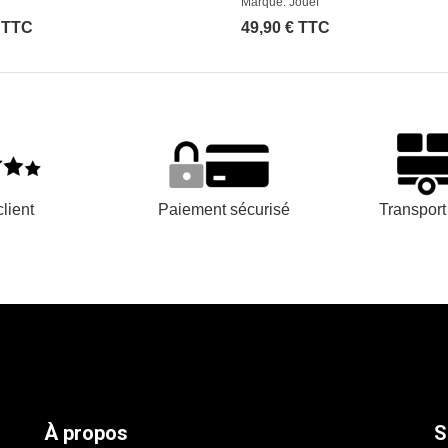
Marque: Jouef
€ TTC
49,90 € TTC
lient
Paiement sécurisé
Transpor
À propos
S