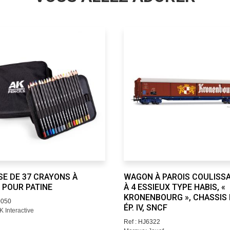
E DE 37 CRAYONS À
WAGON À PAROIS COULISS
 POUR PATINE
À 4 ESSIEUX TYPE HABIS, «
KRONENBOURG », CHASSIS 
0050
ÉP. IV, SNCF
 Interactive
Ref : HJ6322