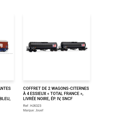
ANTES
COFFRET DE 2 WAGONS-CITERNES
WAGON-C
À 4 ESSIEUX « TOTAL FRANCE »,
ALGECO 
BLEU,
LIVRÉE NOIRE, ÉP. IV, SNCF
CHROME/
Ref : HJ6323
Ref : HJ63
Marque: Jouef
Marque: Jo