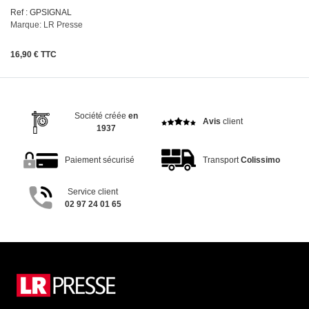
Ref : GPSIGNAL
Marque: LR Presse
16,90 € TTC
Société créée
en
Avis
client
1937
Paiement sécurisé
Transport
Colissimo
Service client
02 97 24 01 65