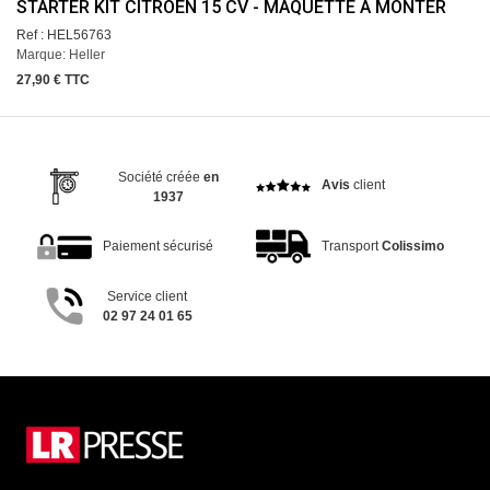
STARTER KIT CITROËN 15 CV - MAQUETTE À MONTER
Ref : HEL56763
Marque: Heller
27,90 € TTC
Société créée
en
Avis
client
1937
Paiement sécurisé
Transport
Colissimo
Service client
02 97 24 01 65