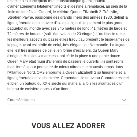
réfléchir à la conception d¹un transatlantique géant, pourvu
d'aménagements totalement inédits et destiné à remplacer, au sein de la
flotte de leur filiale Cunard, le célèbre Queen Elizabeth 2. Très vite,
Stephen Payne, passionné des grands liners des années 1930, définit la
ligne générale de ce navire d'exception, tout simplement le plus grand
paquebot du monde avec ses 345 mètres de long, 41 mètres de large et
72 mètres de hauteur (soit l'équivalent de 23 étages). L'architecte retire
les meilleurs aspects du passé et les traduit au présent : le brise-lames de
la plage avant est hérité de celui, très élégant, du Normandie. La façade,
elle, est très inspirée de celle, en forme d'escaliers, du Queen Mary
d'origine. Mais les « marches » ont cédé la place à une pente douce.
Queen Mary était muni d'ailerons de passerelle ouverts : ils sont repris
mais fermés pour permettre de mieux affronter le mauvais temps dans
l'Atlantique Nord. QM2 emprunte à Queen Elizabeth 2 sa timonerie et la
ligne générale de sa cheminée. Cependant, le nouveau Cunarder est bel
et bien un bateau du XXIe siècle qui marie à la fois les avantages d'un
bateau de croisière et ceux d'un liner.
Caractéristiques
VOUS ALLEZ ADORER