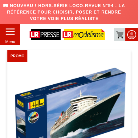
🛤️ NOUVEAU ! HORS-SÉRIE LOCO-REVUE N°94 : LA
RÉFÉRENCE POUR CHOISIR, POSER ET RENDRE
VOTRE VOIE PLUS RÉALISTE
Menu
PROMO