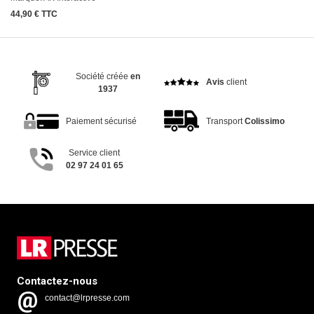
44,90 € TTC
Société créée
en
Avis
client
1937
Paiement sécurisé
Transport
Colissimo
Service client
02 97 24 01 65
Contactez-nous
contact@lrpresse.com