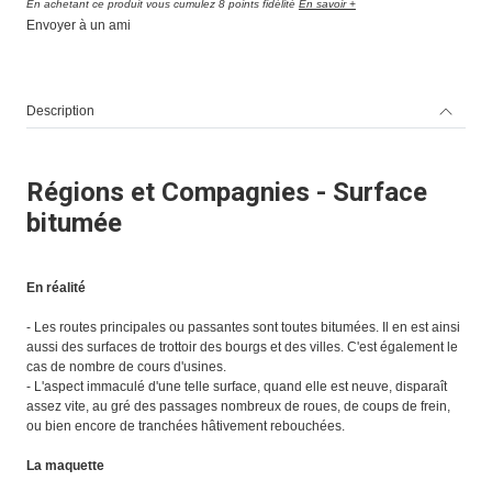
En achetant ce produit vous cumulez 8 points fidélité
En savoir +
Envoyer à un ami
Description
Régions et Compagnies - Surface
bitumée
En réalité
- Les routes principales ou passantes sont toutes bitumées. Il en est ainsi
aussi des surfaces de trottoir des bourgs et des villes. C'est également le
cas de nombre de cours d'usines.
- L'aspect immaculé d'une telle surface, quand elle est neuve, disparaît
assez vite, au gré des passages nombreux de roues, de coups de frein,
ou bien encore de tranchées hâtivement rebouchées.
La maquette