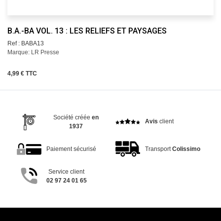
B.A.-BA VOL. 13 : LES RELIEFS ET PAYSAGES
Ref : BABA13
Marque: LR Presse
4,99 € TTC
Société créée
en
Avis
client
1937
Paiement sécurisé
Transport
Colissimo
Service client
02 97 24 01 65