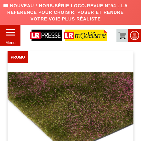
🛤️ NOUVEAU ! HORS-SÉRIE LOCO-REVUE N°94 : LA
RÉFÉRENCE POUR CHOISIR, POSER ET RENDRE
VOTRE VOIE PLUS RÉALISTE
Menu
PROMO