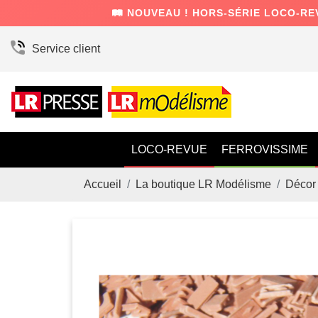
🛤️ NOUVEAU ! HORS-SÉRIE LOCO-RE
Service client
LOCO-REVUE
FERROVISSIME
Accueil
La boutique LR Modélisme
Décor