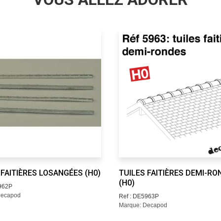
 FAITIÈRES LOSANGÉES (H0)
TUILES FAITIÈRES DEMI-RO
(H0)
962P
Decapod
Ref : DE5963P
Marque: Decapod