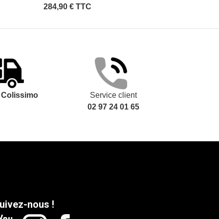
284,90 € TTC
15,90 €
t
Colissimo
Service client
02 97 24 01 65
uivez-nous !