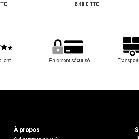
TTC
6,40 € TTC
lient
Paiement sécurisé
Transpor
À propos
S