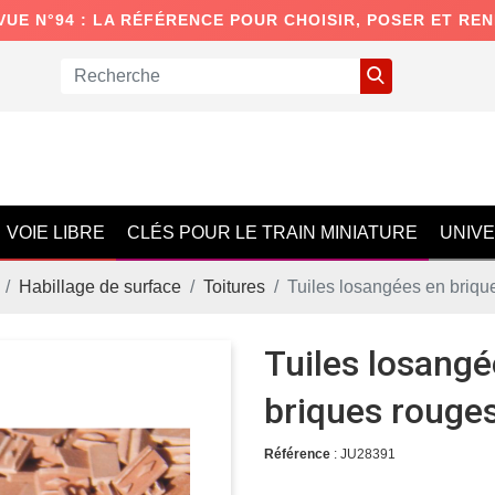
VUE N°94 : LA RÉFÉRENCE POUR CHOISIR, POSER ET RE
VOIE LIBRE
CLÉS POUR LE TRAIN MINIATURE
UNIV
Habillage de surface
Toitures
Tuiles losangées en briqu
Tuiles losangé
briques rouge
Référence
: JU28391