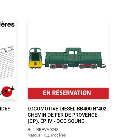
NDES
LOCOMOTIVE DIESEL BB400 N°402
TEXTURE
CHEMIN DE FER DE PROVENCE
Ref : R22
(CP), ÉP. IV - DCC SOUND
Marque: R
Ref : REEVM024S
Marque: REE Modèles