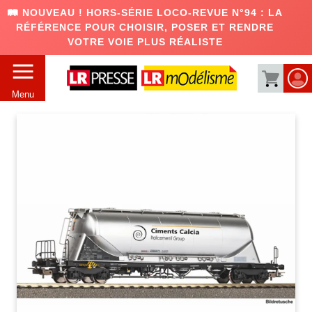
🛤️ NOUVEAU ! HORS-SÉRIE LOCO-REVUE N°94 : LA
RÉFÉRENCE POUR CHOISIR, POSER ET RENDRE
VOTRE VOIE PLUS RÉALISTE
Menu