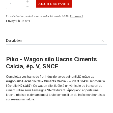
AJOUTER AU PANIER
En achetant ce produit vous cumulez 69 points fidélité
En savoir +
Envoyer à un ami
Description
Piko - Wagon silo Uacns Ciments
Calcia, ép. V, SNCF
Complétez vos trains de fret industriel avec authenticité grâce au
wagon‑silo Uacns SNCF « Ciments Calcia » – PIKO 58439
, reproduit à
l’échelle
H0 (1:87)
. Ce wagon silo, fidèle à un véhicule de transport de
ciment utilisé sous l’enseigne
SNCF
durant l’
époque V
, apporte une
touche réaliste et dynamique à toute composition de trafic marchandises
sur réseau miniature.