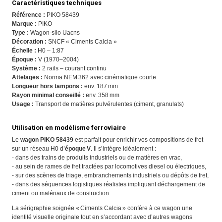
Caractéristiques techniques
Référence :
PIKO 58439
Marque :
PIKO
Type :
Wagon‑silo Uacns
Décoration :
SNCF « Ciments Calcia »
Échelle :
H0 – 1:87
Époque :
V (1970–2004)
Système :
2 rails – courant continu
Attelages :
Norma NEM 362 avec cinématique courte
Longueur hors tampons :
env. 187 mm
Rayon minimal conseillé :
env. 358 mm
Usage :
Transport de matières pulvérulentes (ciment, granulats)
Utilisation en modélisme ferroviaire
Le
wagon PIKO 58439
est parfait pour enrichir vos compositions de fret
sur un réseau H0 d’
époque V
. Il s’intègre idéalement :
- dans des trains de produits industriels ou de matières en vrac,
- au sein de rames de fret tractées par locomotives diesel ou électriques,
- sur des scènes de triage, embranchements industriels ou dépôts de fret,
- dans des séquences logistiques réalistes impliquant déchargement de
ciment ou matériaux de construction.
La sérigraphie soignée « Ciments Calcia » confère à ce wagon une
identité visuelle originale tout en s’accordant avec d’autres wagons