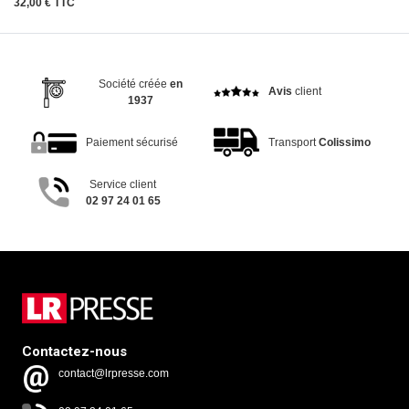
32,00 € TTC
Société créée
en
Avis
client
1937
Paiement sécurisé
Transport
Colissimo
Service client
02 97 24 01 65
Contactez-nous
contact@lrpresse.com