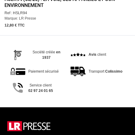
ENVIRONNEMENT
Ref : HSLR94
Marque: LR Presse
12,80 € TTC
Société créée
en
Avis
client
1937
Paiement sécurisé
Transport
Colissimo
Service client
02 97 24 01 65