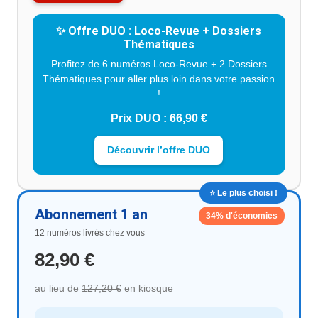
✨ Offre DUO : Loco-Revue + Dossiers
Thématiques
Profitez de 6 numéros Loco-Revue + 2 Dossiers
Thématiques pour aller plus loin dans votre passion
!
Prix DUO : 66,90 €
Découvrir l’offre DUO
⭐ Le plus choisi !
Abonnement 1 an
34% d'économies
12 numéros livrés chez vous
82,90 €
au lieu de
127,20 €
en kiosque