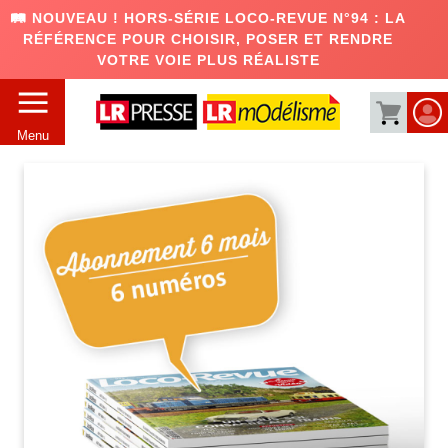
🛤️ NOUVEAU ! HORS-SÉRIE LOCO-REVUE N°94 : LA
RÉFÉRENCE POUR CHOISIR, POSER ET RENDRE
VOTRE VOIE PLUS RÉALISTE
Menu