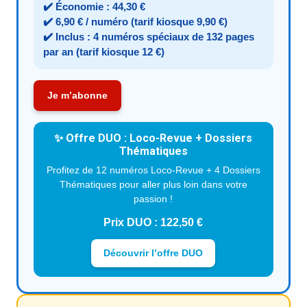
✔️ Économie : 44,30 €
✔️ 6,90 € / numéro (tarif kiosque 9,90 €)
✔️ Inclus : 4 numéros spéciaux de 132 pages
par an
(tarif kiosque 12 €)
Je m’abonne
✨ Offre DUO : Loco-Revue + Dossiers
Thématiques
Profitez de 12 numéros Loco-Revue + 4 Dossiers
Thématiques pour aller plus loin dans votre
passion !
Prix DUO : 122,50 €
Découvrir l’offre DUO