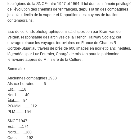
les régions de la SNCF entre 1947 et 1964. Il fut donc un témoin privilégié
de l'évolution des chemins de fer français, depuis la fin des compagnies
jusqu'au déclin de la vapeur et l'apparition des moyens de traction
contemporains.
Issu de ce fonds photographique mis à disposition par Bram van der
Velden, responsable des archives de la French Railway Society, cet
ouvrage retrace les voyages ferroviaires en France de Charles R.
Gordon-Stuart au travers de près de 600 images en noir et blanc inédites,
légendées par Luc Fournier, Chargé de mission pour le patrimoine
ferroviaire auprès du Ministère de la Culture.
Sommaire
Anciennes compagnies 1938
Alsace-Lorraine..........6
Est..........18
Nord..........40
État..........84
P.O-Midi..........112
PLM..........154
SNCF 1947
Est..........174
Nord..........180
Ouest..........192