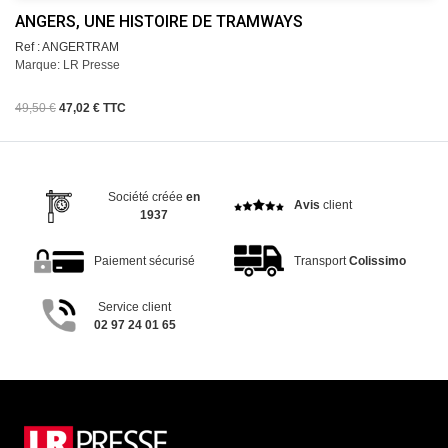
ANGERS, UNE HISTOIRE DE TRAMWAYS
Ref : ANGERTRAM
Marque: LR Presse
49,50 €
47,02 € TTC
Société créée
en
Avis
client
1937
Paiement sécurisé
Transport
Colissimo
Service client
02 97 24 01 65