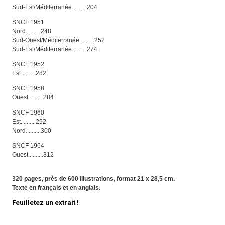
Sud-Est/Méditerranée..........204
SNCF 1951
Nord..........248
Sud-Ouest/Méditerranée..........252
Sud-Est/Méditerranée..........274
SNCF 1952
Est..........282
SNCF 1958
Ouest..........284
SNCF 1960
Est..........292
Nord..........300
SNCF 1964
Ouest..........312
320 pages, près de 600 illustrations, format 21 x 28,5 cm.
Texte en français et en anglais.
Feuilletez un extrait !