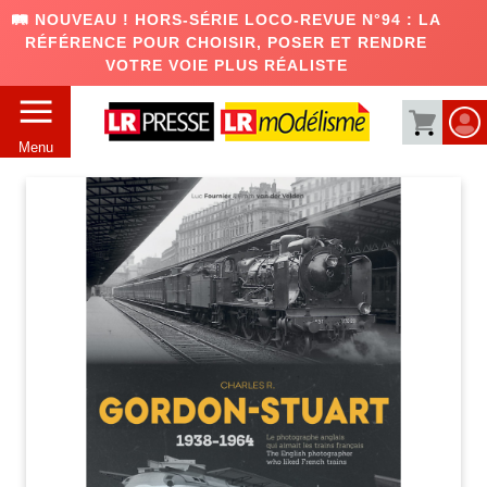
🛤️ NOUVEAU ! HORS-SÉRIE LOCO-REVUE N°94 : LA
RÉFÉRENCE POUR CHOISIR, POSER ET RENDRE
VOTRE VOIE PLUS RÉALISTE
Menu