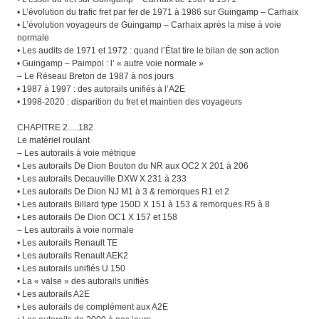
• L’évolution du trafic fret par fer de 1971 à 1986 sur Guingamp – Carhaix
• L’évolution voyageurs de Guingamp – Carhaix après la mise à voie
normale
• Les audits de 1971 et 1972 : quand l’État tire le bilan de son action
• Guingamp – Paimpol : l’ « autre voie normale »
– Le Réseau Breton de 1987 à nos jours
• 1987 à 1997 : des autorails unifiés à l’A2E
• 1998-2020 : disparition du fret et maintien des voyageurs
CHAPITRE 2.....182
Le matériel roulant
– Les autorails à voie métrique
• Les autorails De Dion Bouton du NR aux OC2 X 201 à 206
• Les autorails Decauville DXW X 231 à 233
• Les autorails De Dion NJ M1 à 3 & remorques R1 et 2
• Les autorails Billard type 150D X 151 à 153 & remorques R5 à 8
• Les autorails De Dion OC1 X 157 et 158
– Les autorails à voie normale
• Les autorails Renault TE
• Les autorails Renault AEK2
• Les autorails unifiés U 150
• La « valse » des autorails unifiés
• Les autorails A2E
• Les autorails de complément aux A2E