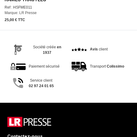
Ref : HSFME011
Marque: LR Presse
25,00 € TTC
Société créée
en
Avis
client
1937
Paiement sécurisé
Transport
Colissimo
Service client
02 97 24 01 65
Contactez-nous