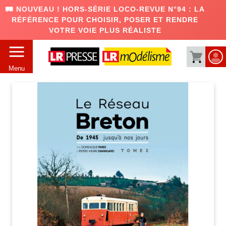
🛤️ NOUVEAU ! HORS-SÉRIE LOCO-REVUE N°94 : LA
RÉFÉRENCE POUR CHOISIR, POSER ET RENDRE
VOTRE VOIE PLUS RÉALISTE
Menu