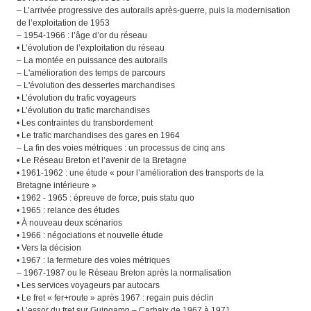
– L’arrivée progressive des autorails après-guerre, puis la modernisation
de l’exploitation de 1953
– 1954-1966 : l’âge d’or du réseau
• L’évolution de l’exploitation du réseau
– La montée en puissance des autorails
– L'amélioration des temps de parcours
– L'évolution des dessertes marchandises
• L’évolution du trafic voyageurs
• L’évolution du trafic marchandises
• Les contraintes du transbordement
• Le trafic marchandises des gares en 1964
– La fin des voies métriques : un processus de cinq ans
• Le Réseau Breton et l’avenir de la Bretagne
• 1961-1962 : une étude « pour l’amélioration des transports de la
Bretagne intérieure »
• 1962 - 1965 : épreuve de force, puis statu quo
• 1965 : relance des études
• À nouveau deux scénarios
• 1966 : négociations et nouvelle étude
• Vers la décision
• 1967 : la fermeture des voies métriques
– 1967-1987 ou le Réseau Breton après la normalisation
• Les services voyageurs par autocars
• Le fret « fer+route » après 1967 : regain puis déclin
• L’essor du fret sur Guingamp – Carhaix de 1967 à 1971