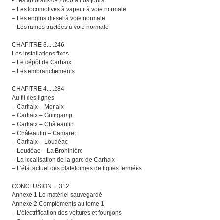
• Les autorails de 2000 à nos jours
– Les locomotives à vapeur à voie normale
– Les engins diesel à voie normale
– Les rames tractées à voie normale
CHAPITRE 3.....246
Les installations fixes
– Le dépôt de Carhaix
– Les embranchements
CHAPITRE 4.....284
Au fil des lignes
– Carhaix – Morlaix
– Carhaix – Guingamp
– Carhaix – Châteaulin
– Châteaulin – Camaret
– Carhaix – Loudéac
– Loudéac – La Brohinière
– La localisation de la gare de Carhaix
– L’état actuel des plateformes de lignes fermées
CONCLUSION.....312
Annexe 1 Le matériel sauvegardé
Annexe 2 Compléments au tome 1
– L’électrification des voitures et fourgons