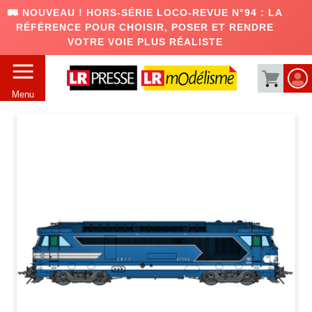
🛤️ NOUVEAU ! HORS-SÉRIE LOCO-REVUE N°94 : LA
RÉFÉRENCE POUR CHOISIR, POSER ET RENDRE
VOTRE VOIE PLUS RÉALISTE
Menu