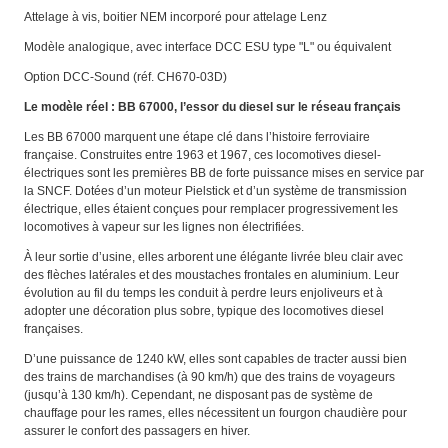
Attelage à vis, boitier NEM incorporé pour attelage Lenz
Modèle analogique, avec interface DCC ESU type "L" ou équivalent
Option DCC-Sound (réf. CH670-03D)
Le modèle réel : BB 67000, l’essor du diesel sur le réseau français
Les BB 67000 marquent une étape clé dans l’histoire ferroviaire
française. Construites entre 1963 et 1967, ces locomotives diesel-
électriques sont les premières BB de forte puissance mises en service par
la SNCF. Dotées d’un moteur Pielstick et d’un système de transmission
électrique, elles étaient conçues pour remplacer progressivement les
locomotives à vapeur sur les lignes non électrifiées.
À leur sortie d’usine, elles arborent une élégante livrée bleu clair avec
des flèches latérales et des moustaches frontales en aluminium. Leur
évolution au fil du temps les conduit à perdre leurs enjoliveurs et à
adopter une décoration plus sobre, typique des locomotives diesel
françaises.
D’une puissance de 1240 kW, elles sont capables de tracter aussi bien
des trains de marchandises (à 90 km/h) que des trains de voyageurs
(jusqu’à 130 km/h). Cependant, ne disposant pas de système de
chauffage pour les rames, elles nécessitent un fourgon chaudière pour
assurer le confort des passagers en hiver.