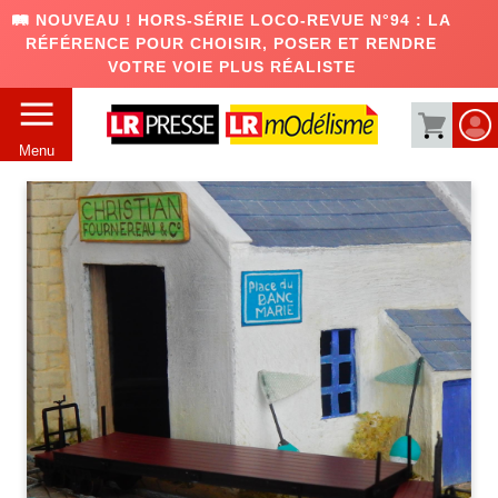
🛤️ NOUVEAU ! HORS-SÉRIE LOCO-REVUE N°94 : LA
RÉFÉRENCE POUR CHOISIR, POSER ET RENDRE
VOTRE VOIE PLUS RÉALISTE
Menu