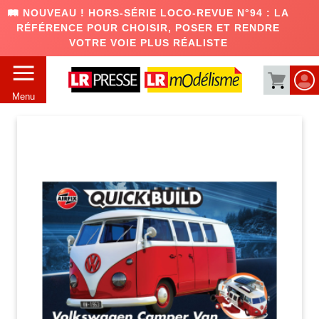
🛤️ NOUVEAU ! HORS-SÉRIE LOCO-REVUE N°94 : LA
RÉFÉRENCE POUR CHOISIR, POSER ET RENDRE
VOTRE VOIE PLUS RÉALISTE
Menu