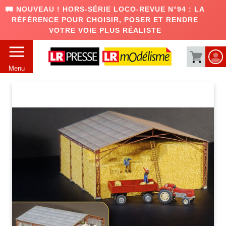
🛤️ NOUVEAU ! HORS-SÉRIE LOCO-REVUE N°94 : LA
RÉFÉRENCE POUR CHOISIR, POSER ET RENDRE
VOTRE VOIE PLUS RÉALISTE
Menu