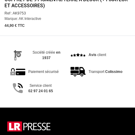
ET ACCESSOIRES)
Ref : AK9753
Marque: AK Interactive
44,90 € TTC
Société créée
en
Avis
client
1937
Paiement sécurisé
Transport
Colissimo
Service client
02 97 24 01 65