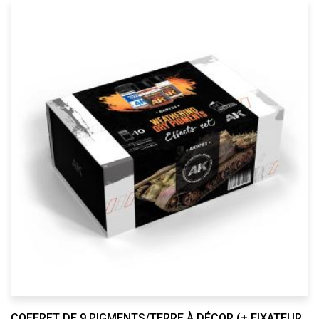
COFFRET DE 9 PIGMENTS/TERRE À DÉCOR (+ FIXATEUR